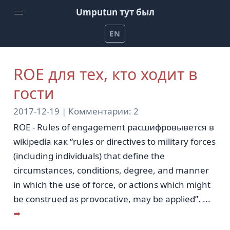
Umputun тут был
EN
Домой
ROE для тех, кто ходит в
Еженедельный подкаст от Umputun
гости
Подкаст Радио-Т
2017-12-19 |
Комментарии:
2
Канал на YouTube
ROE - Rules of engagement расшифровывется в
Проекты Umputun
wikipedia как “rules or directives to military forces
(including individuals) that define the
Помочь на patreon
circumstances, conditions, degree, and manner
in which the use of force, or actions which might
be construed as provocative, may be applied”.
...
➦