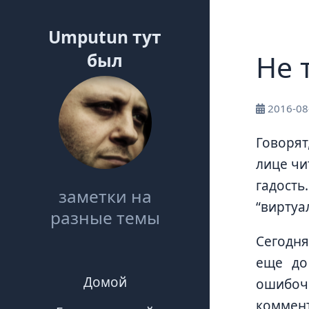
Umputun тут
Не 
был
2016-08
Говорят
лице чи
гадость
заметки на
“виртуа
разные темы
Сегодня
еще до
Домой
ошибоч
коммент