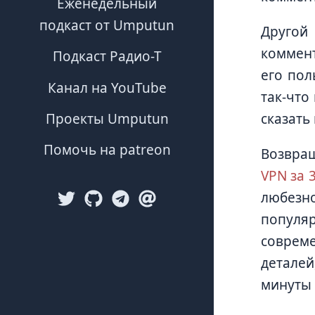
Еженедельный
подкаст от Umputun
Другой 
коммент
Подкаст Радио-Т
его пол
Канал на YouTube
так-что
сказать
Проекты Umputun
Помочь на patreon
Возвращ
VPN за 
любезно
популя
соврем
деталей
минуты 