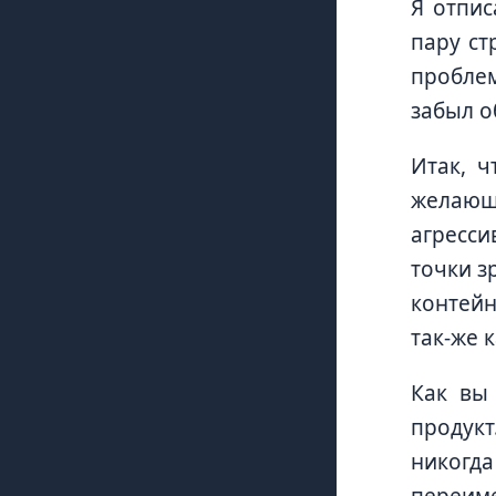
Я отпис
пару ст
проблем
забыл об
Итак, ч
желающи
агресси
точки з
контейн
так-же 
Как вы 
продукт
никогда
переиме