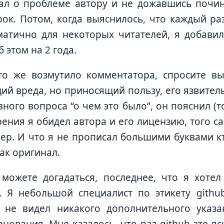
ал о проблеме автору и не дожавшись почин
рок. Потом, когда выяснилось, что каждый ра
атично для некоторых читателей, я добавил
 этом на 2 года.
то же возмутило комментатора, спросите в
й вреда, но приносящий пользу, его язвител
вного вопроса “о чем это было”, он пояснил (т
рения я обидел автора и его лицензию, того с
ер. И что я не прописал большими буквами к
как оригинал.
можете догадаться, последнее, что я хотел
. Я небольшой специалист по этикету githu
 не видел никакого дополнительного указа
нования. Мне казалось, что раз github это яс