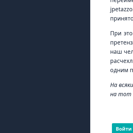
jpetazz
принято
При это
претенз
наш чел
расчехл
одним п
На всяк
на тот с