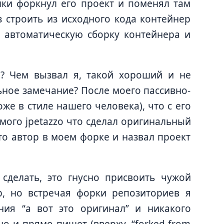
ки форкнул его проект и поменял там
з строить из исходного кода контейнер
 автоматическую сборку контейнера и
ы? Чем вызвал я, такой хороший и не
ьное замечание? После моего пассивно-
оже в стиле нашего человека), что с его
амого jpetazzo что сделал оригинальный
то автор в моем форке и назвал проект
 сделать, это гнусно присвоить чужой
b, но встречая форки репозиториев я
ния “а вот это оригинал” и никакого
но и прямо пишет (вверху, “forked from