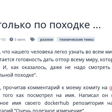
только по походке ...
-10
3 мин.
разное
технические темы
, что нашего человека легко узнать во всем ми
тается готовность дать отпор всему миру, ко
. И, как оказалось, даже не надо смотрет
льной походке”.
, прочитав комментарий к моему комиту на
g
 того как посмотрел на имя. Написал он 
ное имя своего dockerhub репозитория на
арий “Очень полезное изменение”.