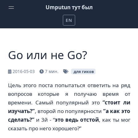
Umputun тут был
EN
Домой
Еженедельный подкаст от Umputun
Go или не Go?
Подкаст Радио-Т
Канал на YouTube
2016-05-03
7 мин.
для гиков
Проекты Umputun
Цель этого поста попытаться ответить на ряд
вопросов которые я получаю время от
Помочь на patreon
времени. Самый популярный это
“стоит ли
изучать?”
, второй по популярности
“а как это
сделать?”
и 3й - “
это ведь отстой
, как ты мог
сказать про него хорошего?”