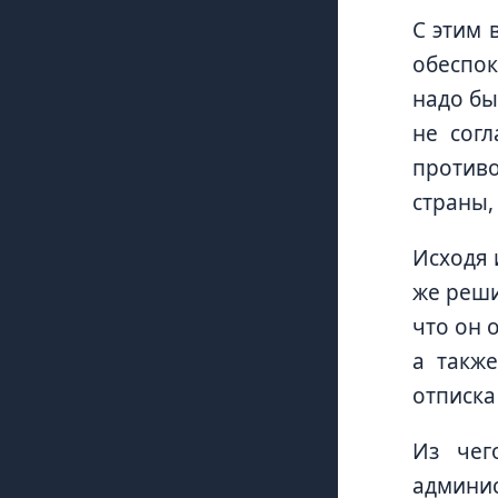
С этим 
обеспок
надо бы
не согл
против
страны,
Исходя 
же реши
что он 
а также
отписка
Из чег
админис