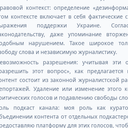
равовой контекст: определение «дезинформ
том контексте включает в себя фактические
ыражения поддержки Украине. Согла
аконодательству, даже упоминание вторж
одобным нарушением. Такое широкое тол
вободу слова и независимую журналистику.
евозможность разрешения: учитывая эти о
разрешить этот вопрос», как предлагается
онтент состоит из законной журналистской р
епортажей. Удаление или изменение этого к
ритических голосов и подавлению свободы сло
оль подкаст канала: моя роль как курато
бъединении контента от отдельных подкастеров
редоставляю платформу для этих голосов, чтоб