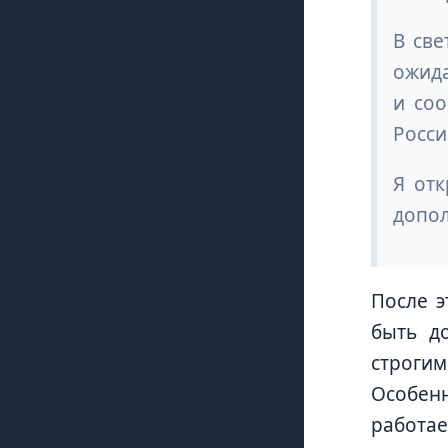
В све
ожида
и соо
Росси
Я отк
допол
После э
быть д
строгим
Особенн
работае