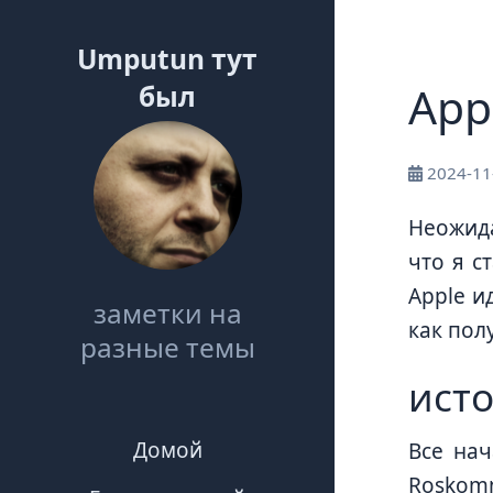
Umputun тут
App
был
2024-11
Неожида
что я с
Apple и
заметки на
как пол
разные темы
ист
Домой
Все нач
Roskomna