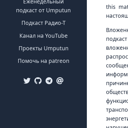
Еженедельный
this ma
подкаст от Umputun
настоящ
Подкаст Радио-Т
Вложен
Канал на YouTube
подкас
вложен
Проекты Umputun
распро
Помочь на patreon
сообще
информа
причине
обществ
функци
трансп
энерге
наруш