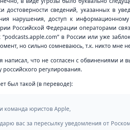
онечно, в виде угрозы было буквально следу
и достоверности сведений, указанных в уве
ения нарушения, доступ к информационному
рии Российской Федерации операторами связи
к “podcasts.apple.com” в России или уже забло
момент, но сильно сомневаюсь, т.к. никто мне н
 я написал, что не согласен с обвинениями и в
у российского регулирования.
ет был такой (в переводе):
и команда юристов Apple,
дарю вас за пересылку уведомления от Роско