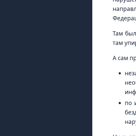
направ
Федерац
Там был
там упир
A сам п
не
нео
инф
по 
без
нар