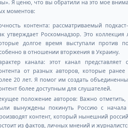
ы». Я ценю, что вы обратили на это мое вним
ых моментов:
очность контента: рассматриваемый подкаст
ак утверждает Роскомнадзор. Это коллекция 
оторые долгое время выступали против пол
собенно в отношении вторжения в Украину.
арактер канала: этот канал представляет
онтента от разных авторов, которые ранее
олее 20 лет. Я помог им создать объединенны
онтент более доступным для слушателей.
екущее положение авторов: Важно отметить, 
ыли вынуждены покинуть Россию с начала
роизводят контент, который нынешний россий
остоит из фактов, личных мнений и журналист