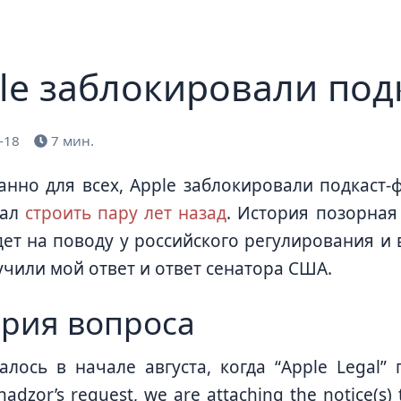
le заблокирoвали под
-18
7 мин.
нно для всех, Apple заблокировали подкаст-
тал
строить пару лет назад
. История позорная
дет на поводу у российского регулирования и
учили мой ответ и ответ сенатора США.
ория вопроса
алось в начале августа, когда “Apple Legal”
dzor’s request, we are attaching the notice(s) 