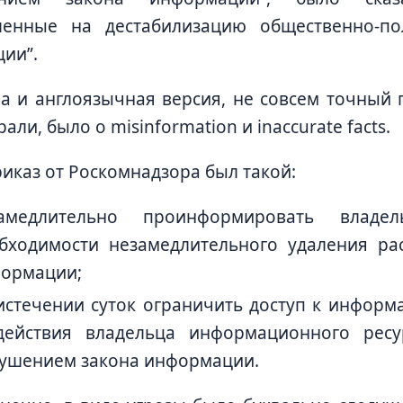
ленные на дестабилизацию общественно-по
ии”.
а и англоязычная версия, не совсем точный 
али, было о misinformation и inaccurate facts.
риказ от Роскомнадзора был такой:
замедлительно проинформировать владе
бходимости незамедлительного удаления ра
ормации;
истечении суток ограничить доступ к информ
действия владельца информационного рес
ушением закона информации.