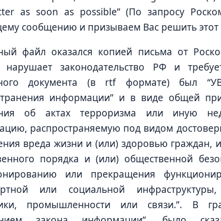
tter as soon as possible” (По запросу Роск
ему сообщению и призываем Вас решить этот 
ный файл оказался копией письма от Роско
т нарушает законодательство РФ и требуе
ного документа (в rtf формате) был “
странения информации” и в виде общей пр
ния об актах терроризма или иную нед
цию, распространяемую под видом достоверн
ния вреда жизни и (или) здоровью граждан, 
енного порядка и (или) общественной безо
онированию или прекращения функциониро
ортной или социальной инфраструктуры,
тики, промышленности или связи.”. В гр
ением закона информации”, было сказ