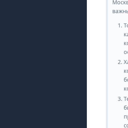
Москв
важн
Т
к
к
о
Х
к
б
к
Т
б
п
с