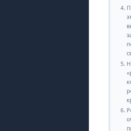
П
э
в
з
п
с
Н
«
к
р
к
Р
о
п