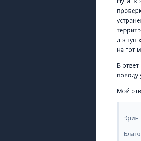
Ну и, к
проверк
устран
террито
доступ 
на тот 
В ответ
поводу 
Мой отв
Эрин 
Благо