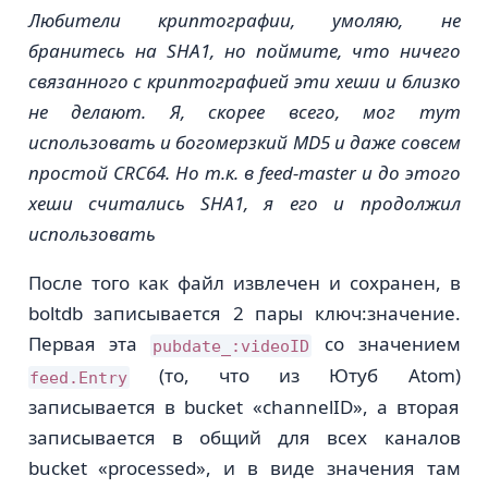
Любители криптографии, умоляю, не
бранитесь на SHA1, но поймите, что ничего
связанного с криптографией эти хеши и близко
не делают. Я, скорее всего, мог тут
использовать и богомерзкий MD5 и даже совсем
простой CRC64. Но т.к. в feed-master и до этого
хеши считались SHA1, я его и продолжил
использовать
После того как файл извлечен и сохранен, в
boltdb записывается 2 пары ключ:значение.
Первая эта
со значением
pubdate_:videoID
(то, что из Ютуб Atom)
feed.Entry
записывается в bucket «channelID», а вторая
записывается в общий для всех каналов
bucket «processed», и в виде значения там