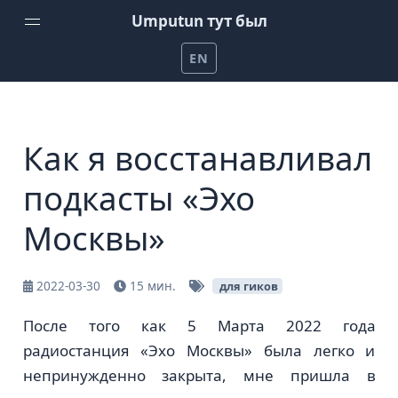
Umputun тут был
EN
Домой
Еженедельный подкаст от Umputun
Как я восстанавливал
Подкаст Радио-Т
подкасты «Эхо
Канал на YouTube
Москвы»
Проекты Umputun
Помочь на patreon
2022-03-30
15 мин.
для гиков
После того как 5 Марта 2022 года
радиостанция «Эхо Москвы» была легко и
непринужденно закрыта, мне пришла в