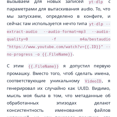
вызываем для новых записей
с
yt-dlp
параметрами для вытаскивания audio. То, что
мы запускаем, определено в конфиге, и
сейчас там используется нечто типа
yt-dlp --
extract-audio --audio-format=mp3 --audio-
quality=0 -f m4a/bestaudio
"https://www.youtube.com/watch?v={{.ID}}" --
.
no-progress -o {{.FileName}}
С этим
я допустил первую
{{.FileName}}
промашку. Вместо того, чтоб сделать имена,
соответствующие уникальному
, я
VideoID
генерировал их случайно как UUID. Видимо,
мысль моя была в том, что метаданные об
обработанных эпизодах делают
консистентность именования файлов