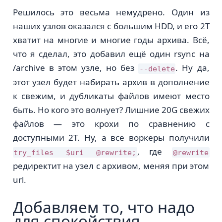
Решилось это весьма немудрено. Один из
наших узлов оказался с большим HDD, и его 2T
хватит на многие и многие годы архива. Всё,
что я сделал, это добавил ещё один rsync на
/archive в этом узле, но без
. Ну да,
--delete
этот узел будет набирать архив в дополнение
к свежим, и дубликаты файлов имеют место
быть. Но кого это волнует? Лишние 20G свежих
файлов — это крохи по сравнению с
доступными 2Т. Ну, а все воркеры получили
, где
try_files $uri @rewrite;
@rewrite
редиректит на узел с архивом, меняя при этом
url.
Добавляем то, что надо
для спокойствия