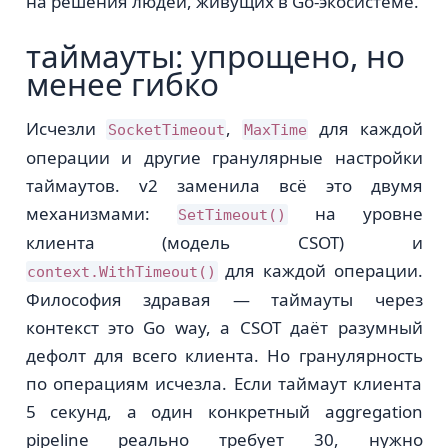
на решения людей, живущих в Go-экосистеме.
таймауты: упрощено, но
менее гибко
Исчезли
,
для каждой
SocketTimeout
MaxTime
операции и другие гранулярные настройки
таймаутов. v2 заменила всё это двумя
механизмами:
на уровне
SetTimeout()
клиента (модель CSOT) и
для каждой операции.
context.WithTimeout()
Философия здравая — таймауты через
контекст это Go way, а CSOT даёт разумный
дефолт для всего клиента. Но гранулярность
по операциям исчезла. Если таймаут клиента
5 секунд, а один конкретный aggregation
pipeline реально требует 30, нужно