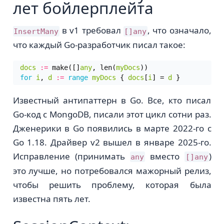
лет бойлерплейта
в v1 требовал
, что означало,
InsertMany
[]any
что каждый Go-разработчик писал такое:
docs
:=
make
([]
any
,
len
(
myDocs
))
for
i
,
d
:=
range
myDocs
{
docs
[
i
]
=
d
}
Известный антипаттерн в Go. Все, кто писал
Go-код с MongoDB, писали этот цикл сотни раз.
Дженерики в Go появились в марте 2022-го с
Go 1.18. Драйвер v2 вышел в январе 2025-го.
Исправление (принимать
вместо
)
any
[]any
это лучше, но потребовался мажорный релиз,
чтобы решить проблему, которая была
известна пять лет.