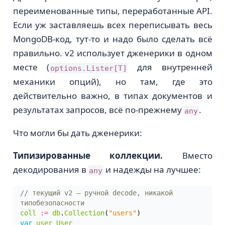
переименованные типы, переработанные API.
Если уж заставляешь всех переписывать весь
MongoDB-код, тут-то и надо было сделать всё
правильно. v2 использует дженерики в одном
месте (
для внутренней
options.Lister[T]
механики опций), но там, где это
действительно важно, в типах документов и
результатах запросов, всё по-прежнему
.
any
Что могли бы дать дженерики:
Типизированные коллекции.
Вместо
декодирования в
и надежды на лучшее:
any
// текущий v2 — ручной decode, никакой 
coll
:=
db
.
Collection
(
"users"
)
var
user
User