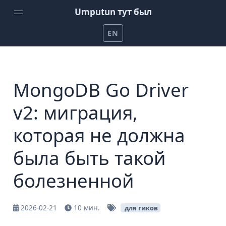
Umputun тут был
EN
Домой
Еженедельный подкаст от Umputun
MongoDB Go Driver
Подкаст Радио-Т
v2: миграция,
Канал на YouTube
которая не должна
Проекты Umputun
была быть такой
Помочь на patreon
болезненной
2026-02-21
10 мин.
для гиков