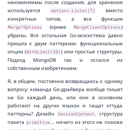
неизменяемы после создания, для хранения
используется
вместо
options.Lister[T]
конкретных типов, а все функции
(кроме
)
Merge*Options
MergeClientOptions
убраны. Вся остальная Go-экосистема давно
пришла к двум паттернам: функциональные
опции (
) или простые структуры.
WithLimit(10)
Подход MongoDB так и остался их
собственным изобретением.
Я, в общем, постоянно возвращаюсь к одному
вопросу: команда Go-драйвера вообще пишет
на Go каждый день, или они в основном
работают на других языках и тащат оттуда
паттерны? Дизайн
, структура
SessionContext
пакета
… ничего из этого не похоже
primitive