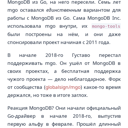
MongoDB из Go, на него пересели. Семь лет
mgo оставался
единственным
вариантом для
работы с MongoDB из Go. Сама MongoDB Inc.
использовала mgo внутри, их
mongo-tools
были построены на нём, и они даже
спонсировали проект начиная с 2011 года.
В начале 2018-го Густаво перестал
поддерживать mgo. Он ушёл от MongoDB в
своих проектах, а бесплатная поддержка
чужого проекта — дело неблагодарное. Форк
от сообщества (
globalsign/mgo
) какое-то время
держался, но тоже в итоге заглох.
Реакция MongoDB? Они начали официальный
Go-драйвер в начале 2018-го, выпустив
первую альфу в феврале. Прошёл длинный