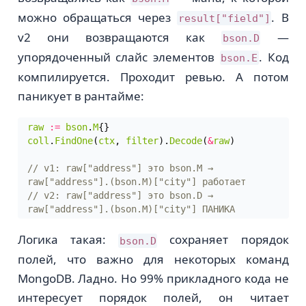
можно обращаться через
. В
result["field"]
v2 они возвращаются как
—
bson.D
упорядоченный слайс элементов
. Код
bson.E
компилируется. Проходит ревью. А потом
паникует в рантайме:
raw
:=
bson
.
M
{}
coll
.
FindOne
(
ctx
,
filter
).
Decode
(
&
raw
)
// v1: raw["address"] это bson.M → 
// v2: raw["address"] это bson.D → 
Логика такая:
сохраняет порядок
bson.D
полей, что важно для некоторых команд
MongoDB. Ладно. Но 99% прикладного кода не
интересует порядок полей, он читает