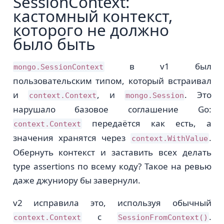
SessionContext:
кастомный контекст,
которого не должно
было быть
в v1 был
mongo.SessionContext
пользовательским типом, который встраивал
и
, и
. Это
context.Context
mongo.Session
нарушало базовое соглашение Go:
передаётся как есть, а
context.Context
значения хранятся через
.
context.WithValue
Обернуть контекст и заставить всех делать
type assertions по всему коду? Такое на ревью
даже джуниору бы завернули.
v2 исправила это, используя обычный
с
.
context.Context
SessionFromContext()