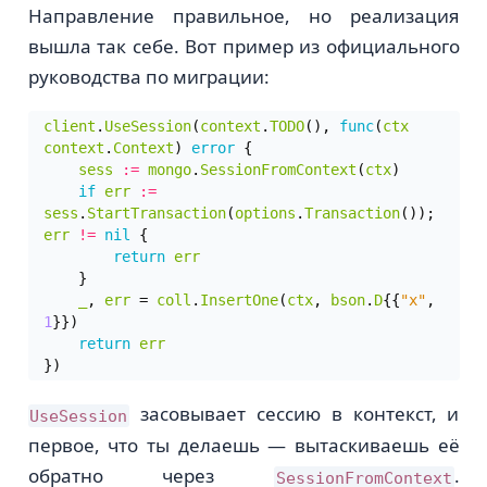
Направление правильное, но реализация
вышла так себе. Вот пример из официального
руководства по миграции:
client
.
UseSession
(
context
.
TODO
(),
func
(
ctx
context
.
Context
)
error
{
sess
:=
mongo
.
SessionFromContext
(
ctx
)
if
err
:=
sess
.
StartTransaction
(
options
.
Transaction
());
err
!=
nil
{
return
err
}
_
,
err
=
coll
.
InsertOne
(
ctx
,
bson
.
D
{{
"x"
,
1
}})
return
err
})
засовывает сессию в контекст, и
UseSession
первое, что ты делаешь — вытаскиваешь её
обратно через
.
SessionFromContext