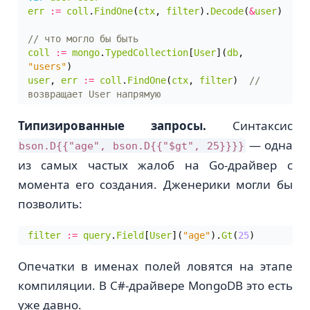
err
:=
coll
.
FindOne
(
ctx
,
filter
).
Decode
(
&
user
)
coll
:=
mongo
.
TypedCollection
[
User
](
db
,
"users"
)
user
,
err
:=
coll
.
FindOne
(
ctx
,
filter
)
// 
Типизированные запросы.
Синтаксис
— одна
bson.D{{"age", bson.D{{"$gt", 25}}}}
из самых частых жалоб на Go-драйвер с
момента его создания. Дженерики могли бы
позволить:
filter
:=
query
.
Field
[
User
](
"age"
).
Gt
(
25
)
Опечатки в именах полей ловятся на этапе
компиляции. В C#-драйвере MongoDB это есть
уже давно.