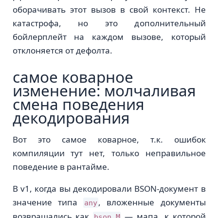
оборачивать этот вызов в свой контекст. Не
катастрофа, но это дополнительный
бойлерплейт на каждом вызове, который
отклоняется от дефолта.
самое коварное
изменение: молчаливая
смена поведения
декодирования
Вот это самое коварное, т.к. ошибок
компиляции тут нет, только неправильное
поведение в рантайме.
В v1, когда вы декодировали BSON-документ в
значение типа
, вложенные документы
any
возвращались как
— мапа, к которой
bson.M