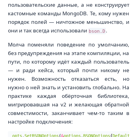
пользовательские данные, а не конструирует
кастомные команды MongoDB. Те, кому нужен
порядок полей — ничтожное меньшинство, и
они и так всегда использовали
.
bson.D
Молча поменяли поведение по умолчанию,
без предупреждения на этапе компиляции, на
пути, по которому идёт каждый пользователь
— и ради кейса, который почти никому не
нужен. Возможность отказаться есть, но
нужно о ней знать и установить глобально. На
практике каждая обёрточная библиотека,
мигрировавшая на v2 и желающая обратной
совместимости, заканчивает чем-то таким в
настройке подключения:
opts
.
SetBSONOptions
(
&
options
.
BSONOptions
{
DefaultDoc