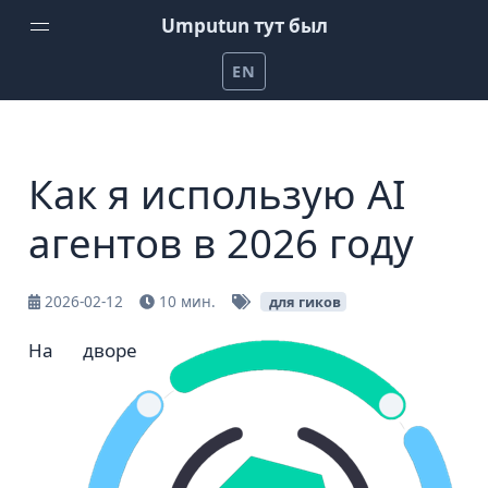
Umputun тут был
EN
Домой
Еженедельный подкаст от Umputun
Как я использую AI
Подкаст Радио-Т
агентов в 2026 году
Канал на YouTube
Проекты Umputun
2026-02-12
10 мин.
для гиков
Помочь на patreon
На дворе