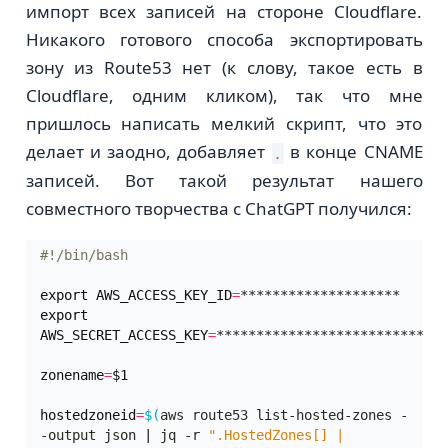
импорт всех записей на стороне Cloudflare.
Никакого готового способа экспортировать
зону из Route53 нет (к слову, такое есть в
Cloudflare, одним кликом), так что мне
пришлось написать мелкий скрипт, что это
делает и заодно, добавляет
в конце CNAME
.
записей. Вот такой результат нашего
совместного творчества с ChatGPT получился:
export
AWS_ACCESS_KEY_ID
=
export
AWS_SECRET_ACCESS_KEY
=
zonename
=
$1
hostedzoneid
=
$(
aws route53 list-hosted-zones -
-output json 
|
 jq -r 
".HostedZones[] | 