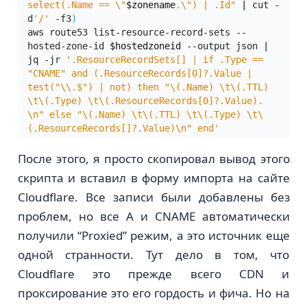
select(.Name == \"
$zonename
.\") | .Id"
|
 cut -
d
'/'
 -f3
)
aws route53 list-resource-record-sets --
hosted-zone-id 
$hostedzoneid
 --output json 
|
jq -jr 
'.ResourceRecordSets[] | if .Type == 
"CNAME" and (.ResourceRecords[0]?.Value | 
test("\\.$") | not) then "\(.Name) \t\(.TTL) 
\t\(.Type) \t\(.ResourceRecords[0]?.Value). 
\n" else "\(.Name) \t\(.TTL) \t\(.Type) \t\
(.ResourceRecords[]?.Value)\n" end'
После этого, я просто скопировал вывод этого
скрипта и вставил в форму импорта на сайте
Cloudflare. Все записи были добавлены без
проблем, но все A и CNAME автоматически
получили “Proxied” режим, а это источник еще
одной странности. Тут дело в том, что
Cloudflare это прежде всего CDN и
проксирование это его гордость и фича. Но на