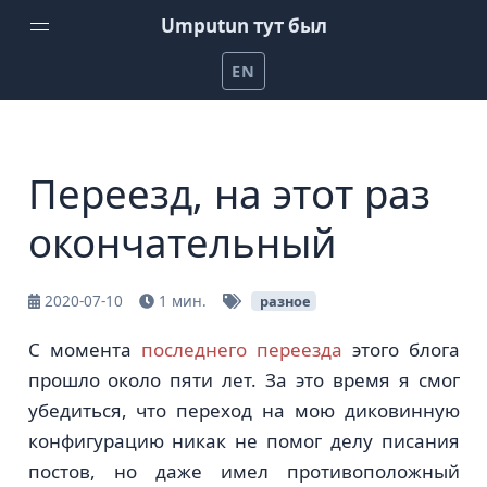
Umputun тут был
EN
Домой
Еженедельный подкаст от Umputun
Переезд, на этот раз
Подкаст Радио-Т
окончательный
Канал на YouTube
Проекты Umputun
2020-07-10
1 мин.
разное
Помочь на patreon
С момента
последнего переезда
этого блога
прошло около пяти лет. За это время я смог
убедиться, что переход на мою диковинную
конфигурацию никак не помог делу писания
постов, но даже имел противоположный