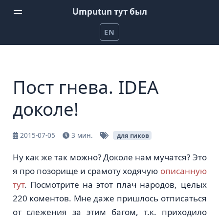
Umputun тут был
EN
Домой
Еженедельный подкаст от Umputun
Пост гнева. IDEA
Подкаст Радио-Т
доколе!
Канал на YouTube
Проекты Umputun
2015-07-05
3 мин.
для гиков
Помочь на patreon
Ну как же так можно? Доколе нам мучатся? Это
я про позорище и срамоту ходячую
описанную
тут
. Посмотрите на этот плач народов, целых
220 коментов. Мне даже пришлось отписаться
от слежения за этим багом, т.к. приходило