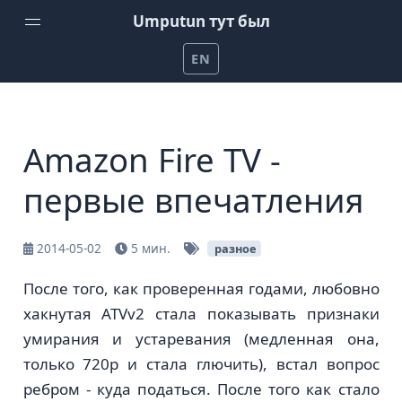
Umputun тут был
EN
Домой
Еженедельный подкаст от Umputun
Amazon Fire TV -
Подкаст Радио-Т
первые впечатления
Канал на YouTube
Проекты Umputun
2014-05-02
5 мин.
разное
Помочь на patreon
После того, как проверенная годами, любовно
хакнутая ATVv2 стала показывать признаки
умирания и устаревания (медленная она,
только 720p и стала глючить), встал вопрос
ребром - куда податься. После того как стало