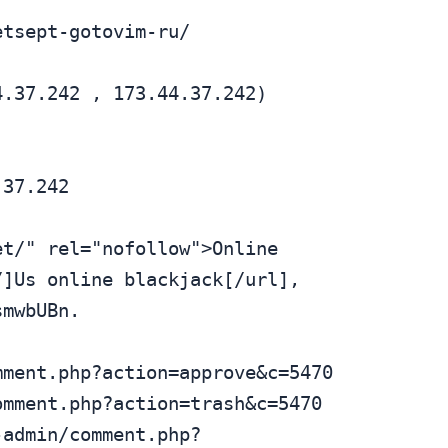
]Us online blackjack[/url], 
mwbUBn.
