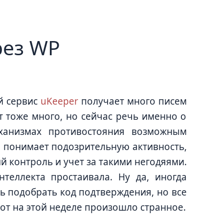
рез WP
ой сервис
uKeeper
получает много писем
т тоже много, но сейчас речь именно о
еханизмах противостояния возможным
н понимает подозрительную активность,
ий контроль и учет за такими негодяями.
теллекта простаивала. Ну да, иногда
ь подобрать код подтверждения, но все
 вот на этой неделе произошло странное.