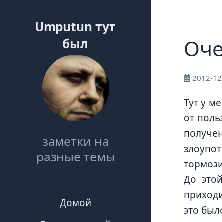
Umputun тут
Оче
был
2012-12
Тут у м
от поль
получе
заметки на
злоупот
разные темы
тормози
До этой
приходи
Домой
это был