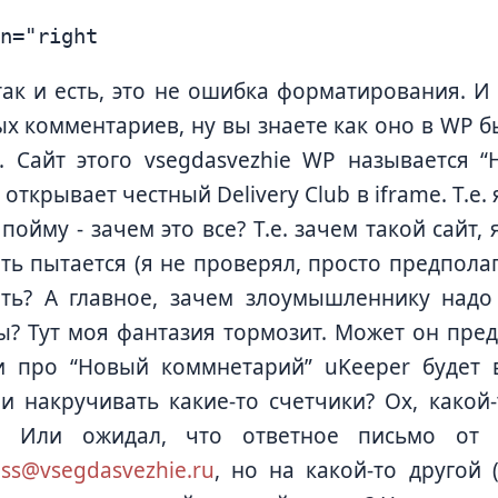
ак и есть, это не ошибка форматирования. 
х комментариев, ну вы знаете как оно в WP быв
. Сайт этого vsegdasvezhie WP называется “
 открывает честный Delivery Club в iframe. Т.е
 пойму - зачем это все? Т.е. зачем такой сайт,
ть пытается (я не проверял, просто предпола
ать? А главное, зачем злоумышленнику над
? Тут моя фантазия тормозит. Может он пред
и про “Новый коммнетарий” uKeeper будет 
и накручивать какие-то счетчики? Ох, какой
ь. Или ожидал, что ответное письмо от
ss@vsegdasvezhie.ru
, но на какой-то другой 