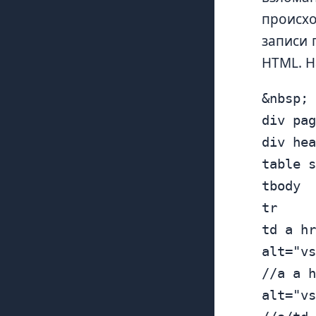
происхо
записи 
HTML. Н
&nbsp;

div pag
div hea
table s
tbody

tr

td a hr
alt="vs
//a a h
alt="vs