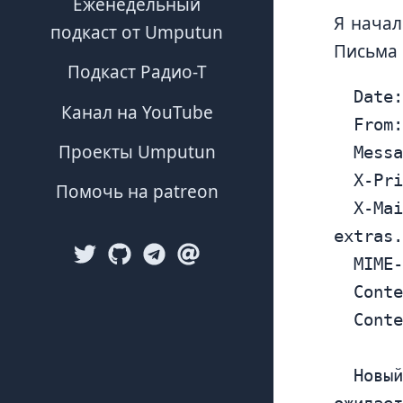
Еженедельный
Я начал
подкаст от Umputun
Письма 
Подкаст Радио-Т
	Date: Wed, 12 Dec 2012 20:41:27 +0000

Канал на YouTube
	From
Проекты Umputun
	Mess
	X-Priority: 3

Помочь на patreon
	X-Mailer: PHPMailer 5.2.1 (http://code.google.com/a/apache-
extras.
	MIME-Version: 1.0

	Content-Transfer-Encoding: 8bit

	Content-Type: text/plain; charset="UTF-8"

	Новый комментарий к записи "Три антипасты . Фото-рецепт  / vsegdasvezhie.ru" 
ожидает