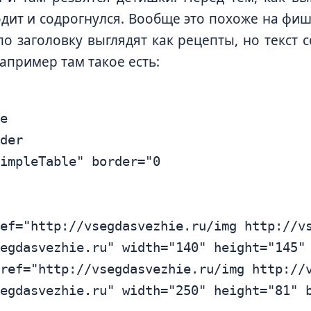
дит и содрогнулся. Вообще это похоже на фиши
по заголовку выглядят как рецепты, но текст 
апример там такое есть:
e

der

impleTable" border="0

ef="http://vsegdasvezhie.ru/img http://vs
egdasvezhie.ru" width="140" height="145" 
ref="http://vsegdasvezhie.ru/img http://v
egdasvezhie.ru" width="250" height="81" b