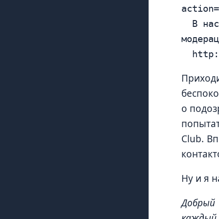
action=
	В настоящее время 5,418 комментариев для одобрения. Пожалуйста, посетите панель 
модерац
Приход
беспоко
о подоз
попытат
Club. В
контакт
Ну и я н
Добрый
каждый 