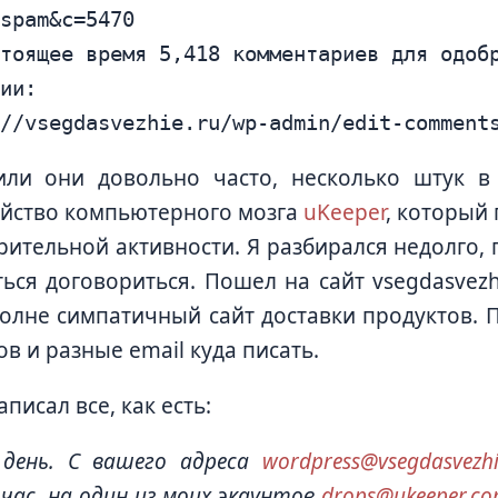
spam&c=5470

ии:

или они довольно часто, несколько штук в
йство компьютерного мозга
uKeeper
, который
рительной активности. Я разбирался недолго, п
ься договориться. Пошел на сайт vsegdasvezh
полне симпатичный сайт доставки продуктов.
ов и разные email куда писать.
аписал все, как есть:
 день. С вашего адреса
wordpress@vsegdasvezhi
час, на один из моих экаунтов
drops@ukeeper.c