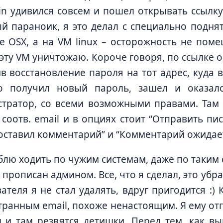
n удивился совсем и пошел открывать ссылку
й параноик, я это делал с специально подня
 OSX, а на VM linux – осторожность не поме
 эту VM уничтожаю. Короче говоря, по ссылке 
в восстановление пароля на тот адрес, куда в
о получил новый пароль, зашел и оказал
тратор, со всеми возможными правами. Там 
с соотв. email и в опциях стоит “Отправить пи
оставил комментарий” и “Комментарий ожидае
блю ходить по чужим системам, даже по таким
 прописан админом. Все, что я сделал, это убр
ателя я не стал удалять, вдруг пригодится :
транным email, похоже ненастоящим. Я ему отп
 и там резвятся детишки. Перед тем, как вы