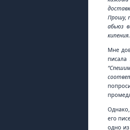
доставк
Прошу, 
абьюз в
кипения
Мне дов
писала 
“Спеши
соотве
попроси
промед
Однако,
его пис
одно из