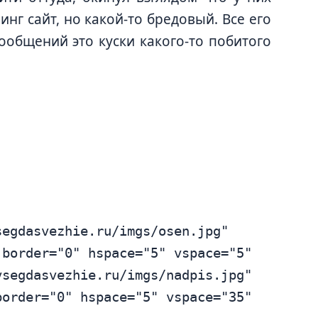
нг сайт, но какой-то бредовый. Все его
сообщений это куски какого-то побитого
egdasvezhie.ru/imgs/osen.jpg" 
border="0" hspace="5" vspace="5" 
segdasvezhie.ru/imgs/nadpis.jpg" 
order="0" hspace="5" vspace="35" 