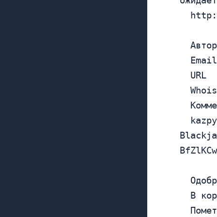
	http://vsegdasvezhie.ru/tri-antipastyi-foto-retsept-gotovim-ru/

	Автор : Online blackjack usa legal (IP: 173.44.37.242 , 173.44.37.242)

	Emai
	URL    : http://axentra.net/

	Whois  : http://whois.arin.net/rest/ip/173.44.37.242

	Комментарий:

	kazpywtfhebtwf{ijf, <a href="http://axentra.net/" rel="nofollow">Online 
Blackja
BfZlKCw
	Одобрить: http://vsegdasvezhie.ru/wp-admin/comment.php?action=approve&c=5470

	В корзину: http://vsegdasvezhie.ru/wp-admin/comment.php?action=trash&c=5470

	Пометить как спам: http://vsegdasvezhie.ru/wp-admin/comment.php?