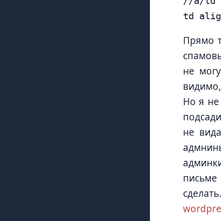
//a/td

Прямо т
спамовы
не могу
видимо,
Но я не
подсади
не вид
адмнины
админк
письме 
сделат
wordpre