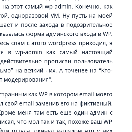
 на этот самый wp-admin. Конечно, как
той, одноразовой VM. Ну пусть на моей
шает и после захода в подозрительное
оказалась форма админского входа в WP.
есь спам с этого wordpress приходил, я
ся в wp-admin как самый настоящий
действительно прописан пользователь
сьмо” на всякий чих. А точенее на “Кто-
т модерирования”.
 странным как WP в котором email моего
ал свой email заменив его на фиктивный.
) Кроме меня там есть еще один админ с
исал, что мол так и так, похоже ваш WP
йти оттуда, окинул взглядом что у них