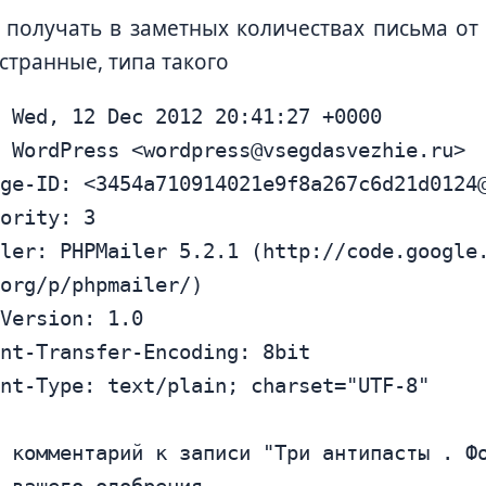
 получать в заметных количествах письма от
странные, типа такого
: WordPress <
wordpress@vsegdasvezhie.ru
>

age-ID: <
3454a710914021e9f8a267c6d21d0124
org/p/phpmailer/)

 вашего одобрения
