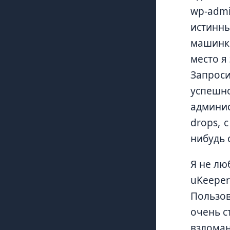
wp-admi
истинны
машинке
место я
Запроси
успешн
админис
drops, 
нибудь 
Я не лю
uKeeper
Пользов
очень с
взломан